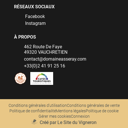
RÉSEAUX SOCIAUX
Facebook
Instagram
À PROPOS
462 Route De Faye
49320 VAUCHRETIEN
contact@domaineasseray.com
+33(0)2 41 91 25 16
Conditions générales d'utilisation
Conditions générales de vente
Politique de confidentialité
Mentions légales
Politique de cookie
Gérer mes cookies
Connexion
Créé par Le Site du Vigneron