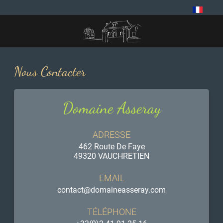
Panneau de gestion des cookies
Nous Contacter
Domaine Asseray
ADRESSE
462 Route De Faye
49320 VAUCHRETIEN
EMAIL
contact@domaineasseray.com
TÉLÉPHONE