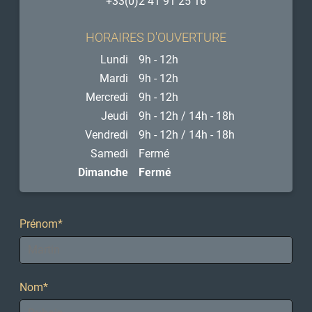
+33(0)2 41 91 25 16
HORAIRES D'OUVERTURE
Lundi
9h - 12h
Mardi
9h - 12h
Mercredi
9h - 12h
Jeudi
9h - 12h / 14h - 18h
Vendredi
9h - 12h / 14h - 18h
Samedi
Fermé
Dimanche
Fermé
Prénom
*
Nom
*