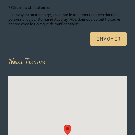
* Champs obligatoires
En envoyant un message, j'accepte le traitement de mes données
personnelles par Domaine Asseray. Mes données seront traités en
accord avec la
Politique de confidentialité
.
ENVOYER
Nous Trouver